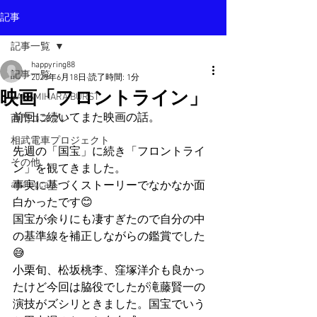
記事
記事一覧
happyring88
記事一覧
2025年6月18日
読了時間: 1分
映画「フロントライン」
SAGAMIHARA BURST
前回に続いてまた映画の話。
西門コスプレ
相武電車プロジェクト
先週の「国宝」に続き「フロントライ
その他
ン」を観てきました。
analogcafe
事実に基づくストーリーでなかなか面
白かったです😊
国宝が余りにも凄すぎたので自分の中
の基準線を補正しながらの鑑賞でした
😅
小栗旬、松坂桃李、窪塚洋介も良かっ
たけど今回は脇役でしたが滝藤賢一の
演技がズシリときました。国宝でいう