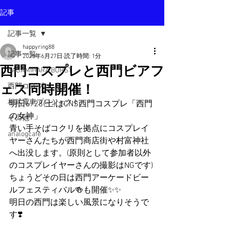
記事
記事一覧
happyring88
記事一覧
2025年6月27日
読了時間: 1分
西門コスプレと西門ビアフ
SAGAMIHARA BURST
ェス同時開催！
西門コスプレ
相武電車プロジェクト
明日6/28(土)はCNS西門コスプレ「西門
の女神」
その他
青い手そばコクリを拠点にコスプレイ
analogcafe
ヤーさんたちが西門商店街や村富神社
へ出没します。(原則として参加者以外
のコスプレイヤーさんの撮影はNGです)
ちょうどその日は西門アーケードビー
ルフェスティバル🍻も開催✨✨
明日の西門は楽しい風景になりそうで
す❣️