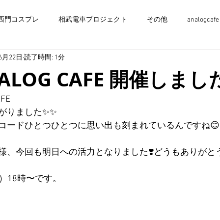
西門コスプレ
相武電車プロジェクト
その他
analogcafe
年6月22日
読了時間: 1分
ANALOG CAFE 開催しま
FE 
がりました✨✨
コードひとつひとつに思い出も刻まれているんですね😊
様、今回も明日への活力となりました❣️どうもありがとう
土）18時〜です。