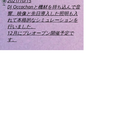
2021/10/15
DJ Occachanと機材を持ち込んで音
響、映像と先日導入した照明も入
れて本格的なシミュレーションを
行いました。
​12月にプレオープン開催予定で
す。
2021/10/6