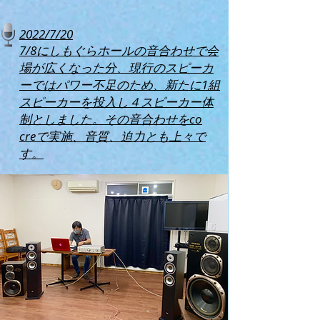
2022/7/20
7/8にしもぐらホールの音合わせで会
場が広くなった分、現行のスピーカ
ーではパワー不足のため、新たに1組
スピーカーを投入し４スピーカー体
制としました。その音合わせをco
creで実施、音質、迫力とも上々で
す。