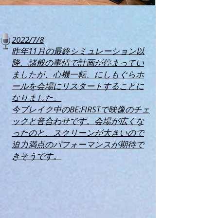
2022/7/8
昨年11月の最終シミュレーション以
降、諸般の事情で計画が停まってい
ましたが、心機一転、にしもぐらホ
ールを会場にリスタートすることに
なりました。
今ブレイク中のBE:FIRSTで映像のチェ
ックと音合わせです。会場が広くな
ったのと、スクリーンが大きいので
迫力満点のパフォーマンスが期待で
きそうです。