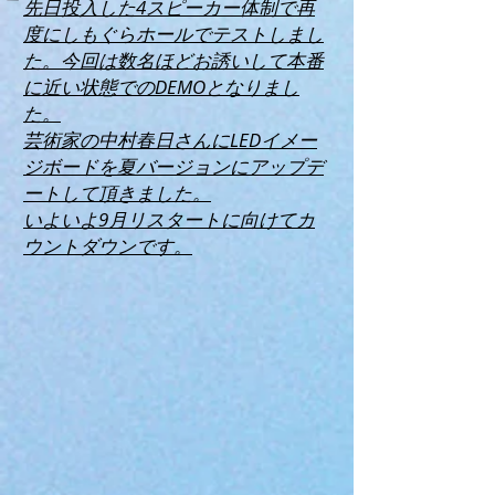
先日投入した4スピーカー体制で再
度にしもぐらホールでテストしまし
た。今回は数名ほどお誘いして本番
に近い状態でのDEMOとなりまし
た。
芸術家の中村春日さんにLEDイメー
ジボードを夏バージョンにアップデ
ートして頂きました。
​いよいよ9月リスタートに向けてカ
ウントダウンです。