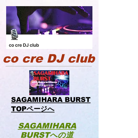
co cre DJ club
SAGAMIHARA BURST
TOP
ページへ
SAGAMIHARA
BURST
への道