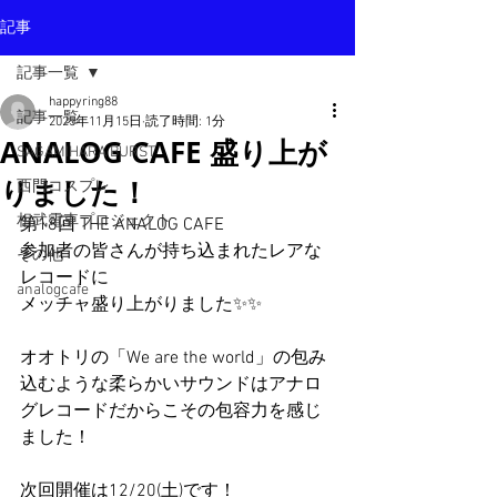
記事
記事一覧
happyring88
記事一覧
2025年11月15日
読了時間: 1分
ANALOG CAFE 盛り上が
SAGAMIHARA BURST
りました！
西門コスプレ
相武電車プロジェクト
第18回 THE ANALOG CAFE 
参加者の皆さんが持ち込まれたレアな
その他
レコードに
analogcafe
メッチャ盛り上がりました✨✨
オオトリの「We are the world」の包み
込むような柔らかいサウンドはアナロ
グレコードだからこその包容力を感じ
ました！
次回開催は12/20(土)です！